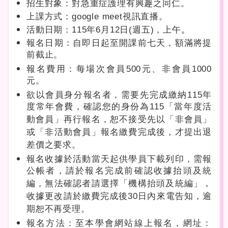
招生對象：對急重症護理有興趣之同仁。
上課方式：google meet視訊直播。
活動日期：115年6月12日(週五)，上午
。
報名日期：自即日起至開課前七天，額滿將提
前截止。
報名費用：每場次會員500元、非會員1000
元。
欲以會員身分報名者，需要先完成繳納115年
度常年會費，確認您的身份為115「當年度活
動會員」再行報名，恕不接受先以「非會員」
或「非活動會員」報名繳費完成後，才提出退
差價之要求。
報名收據於活動當天起供學員下載列印，需報
公帳者，請於報名完成前確認收據抬頭及統
編，無法確認者請選擇「機構抬頭及統編」，
收據更改請於繳費完成後30日內來電告知，逾
期恕不再受理。
報名方法：至本學會網站線上報名，網址：