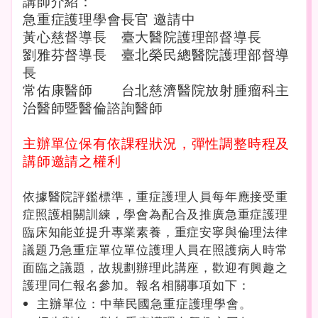
講師介紹：
急重症護理學會長官 邀請中
黃心慈督導長 臺大醫院護理部督導長
劉雅芬督導長 臺北榮民總醫院護理部督導
長
常佑康醫師 台北慈濟醫院放射腫瘤科主
治醫師暨醫倫諮詢醫師
主辦單位保有依課程狀況，彈性調整時程及
講師邀請之權利
依據醫院評鑑標準，重症護理人員每年應接受重
症照護相關訓練，學會為配合及推廣急重症護理
臨床知能並提升專業素養，重症安寧與倫理法律
議題乃急重症單位單位護理人員在照護病人時常
面臨之議題，故規劃辦理此講座，歡迎有興趣之
護理同仁報名參加。報名相關事項如下：
主辦單位：中華民國急重症護理學會。