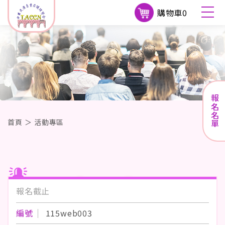
購物車
0
報名名單
首頁
＞
活動專區
報名截止
編號
115web003