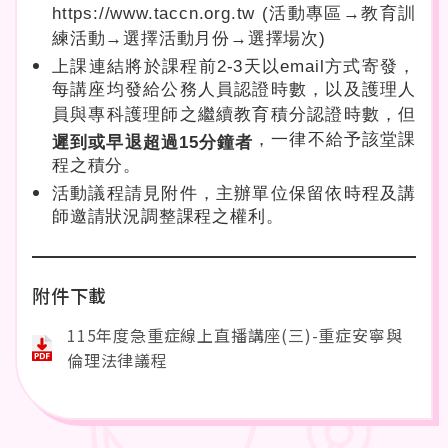
https://www.taccn.org.tw (活動專區→教育訓
練活動→選擇活動月份→選擇場次)
上課連結將於課程前2-3天以email方式寄發，
每講座均發給公務人員認證時數，以及護理人
員與專科護理師之繼續教育積分認證時數，但
，一律不給予該堂課
遲到或早退超過15分鐘者
程之積分。
活動議程請見附件，主辦單位保留依時程及講
師邀請狀況調整課程之權利。
附件下載
115年度急重症線上直播講座(三)-重症安寧與
倫理法律議程