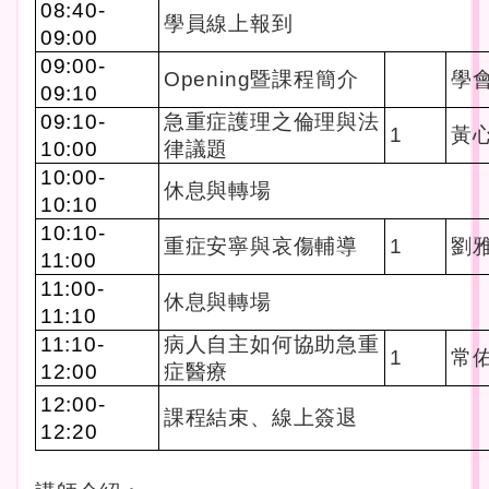
08:40-
學員線上報到
09:00
09:00-
Opening
暨課程簡介
學
09:10
09:10-
急重症護理之倫理與法
1
黃
10:00
律議題
10:00-
休息與轉場
10:10
10:10-
重症安寧與哀傷輔導
1
劉
11:00
11:00-
休息與轉場
11:10
11:10-
病人自主如何協助急重
1
常
12:00
症醫療
12:00-
課程結束、線上簽退
12:20