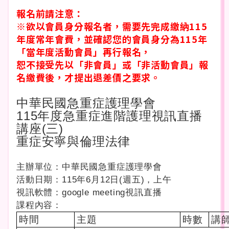
報名前請注意：
※欲以會員身分報名者，需要先完成繳納115
年度常年會費，並確認您的會員身分為115年
「當年度活動會員」再行報名，
恕不接受先以「非會員」或「非活動會員」報
名繳費後，才提出退差價之要求。
中華民國急重症護理學會
115
年度急重症進階護理視訊直播
講座(三)
重症安寧與倫理法律
主辦單位：中華民國急重症護理學會
活動日期：115年6月12日(週五)，上午
視訊軟體：google meeting視訊直播
課程內容：
時間
主題
時數
講師