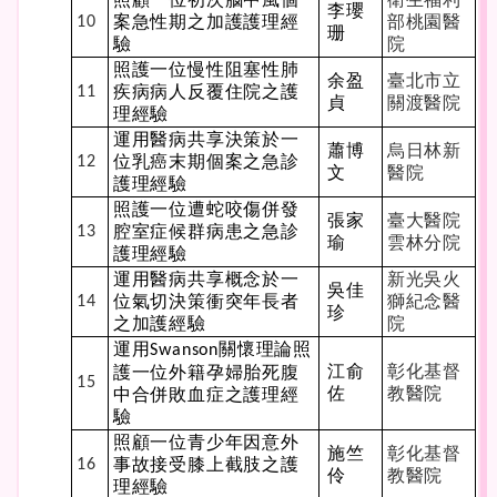
李瓔
案急性期之加護護理經
部桃園醫
10
珊
驗
院
照護一位慢性阻塞性肺
余盈
臺北市立
疾病病人反覆住院之護
11
貞
關渡醫院
理經驗
運用醫病共享決策於一
蕭博
烏日林新
位乳癌末期個案之急診
12
文
醫院
護理經驗
照護一位遭蛇咬傷併發
張家
臺大醫院
腔室症候群病患之急診
13
瑜
雲林分院
護理經驗
運用醫病共享概念於一
新光吳火
吳佳
位氣切決策衝突年長者
獅紀念醫
14
珍
之加護經驗
院
運用
關懷理論照
Swanson
江俞
彰化基督
護一位外籍孕婦胎死腹
15
佐
教醫院
中合併敗血症之護理經
驗
照顧一位青少年因意外
施竺
彰化基督
事故接受膝上截肢之護
16
伶
教醫院
理經驗