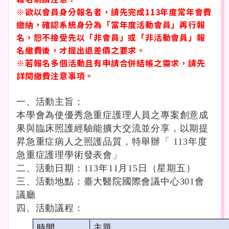
※欲以會員身分報名者，請先完成113年度常年會費
繳納，確認系統身分為「當年度活動會員」再行報
名，恕不接受先以「非會員」或「非活動會員」報
名繳費後，才提出退差價之要求。
※若報名多個活動且有申請合併結帳之需求，請先
詳閱繳費注意事項。
一、活動主旨：
本學會為使優秀急重症護理人員之專案創意成
果與臨床照護經驗能擴大交流並分享，以期提
昇急重症病人之照護品質，特舉辦「
113
年度
急重症護理學術發表會」
二、活動日期：
113
年
11
月
15
日（星期五）
三、活動地點：
臺大醫院國際會議中心
301
會
議廳
四、活動議程：
時間
主題