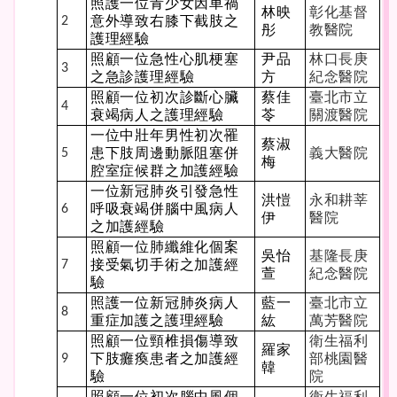
照護一位青少女因車禍
林映
彰化基督
意外導致右膝下截肢之
2
彤
教醫院
護理經驗
照顧一位急性心肌梗塞
尹品
林口長庚
3
之急診護理經驗
方
紀念醫院
照顧一位初次診斷心臟
蔡佳
臺北市立
4
衰竭病人之護理經驗
苓
關渡醫院
一位中壯年男性初次罹
蔡淑
患下肢周邊動脈阻塞併
義大醫院
5
梅
腔室症候群之加護經驗
一位新冠肺炎引發急性
洪愷
永和耕莘
呼吸衰竭併腦中風病人
6
伊
醫院
之加護經驗
照顧一位肺纖維化個案
吳怡
基隆長庚
接受氣切手術之加護經
7
萱
紀念醫院
驗
照護一位新冠肺炎病人
藍一
臺北市立
8
重症加護之護理經驗
紘
萬芳醫院
照顧一位頸椎損傷導致
衛生福利
羅家
下肢癱瘓患者之加護經
部桃園醫
9
韓
驗
院
照顧一位初次腦中風個
衛生福利