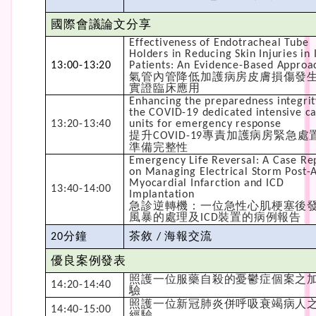
國際會議論文分享
Effectiveness of Endotracheal Tube
Holders in Reducing Skin Injuries in
13:00-13:20
Patients: An Evidence-Based Approa
氣管內管降低加護病房皮膚損傷發
實證臨床應用
Enhancing the preparedness integrit
the COVID-19 dedicated intensive c
13:20-13:40
units for emergency response
提升
專責加護病房緊急處
COVID-19
準備完整性
Emergency Life Reversal: A Case Re
on Managing Electrical Storm Post-
Myocardial Infarction and ICD
13:40-14:00
Implantation
急診逆轉機：一位急性心肌梗塞後
風暴的處理及
裝置的病例報告
ICD
分鐘
茶敘
海報交流
20
/
優良案例發表
照護一位服藥自殺的憂鬱症個案之
14:20-14:40
驗
照護一位新冠肺炎併呼吸衰竭病人
14:40-15:00
經驗