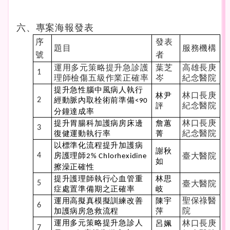
六、專案海報發表
序
發表
題目
服務機構
號
者
運用多元策略提升急診護
葉芝
高雄長庚
1
理師檢傷五級作業正確率
岑
紀念醫院
提升急性腦中風病人執行
林口長庚
林尹
2
經動脈內取栓術前準備
<90
紀念醫院
評
分鐘達成率
林口長庚
提升胃腸科加護病房床邊
詹蕙
3
紀念醫院
復健運動執行率
菁
以標準化流程提升加護病
謝秋
4
房護理師
臺大醫院
2% Chlorhexidine
如
擦澡正確性
提升護理師執行心血管重
林思
5
臺大醫院
症處置準備期之正確率
岐
聖保祿醫
運用高擬真模擬訓練改善
陳宇
6
院
加護病房急救流程
萍
運用多元策略提升急診人
林口長庚
呂姵
7