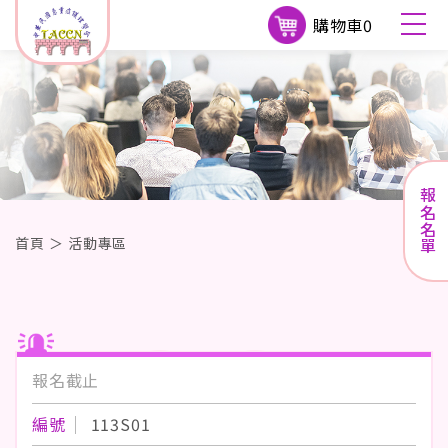
購物車
0
報名名單
首頁
＞
活動專區
報名截止
編號
113S01