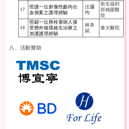
衛生福利
照護一位創傷性顱內出
汪靄
部桃園醫
17
血個案之護理經驗
均
院
照顧一位肺栓塞病人接
林恭
受體外循環維生治療之
臺大醫院
18
賦
加護護理經驗
八、活動贊助