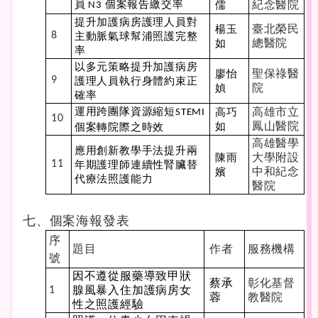
員
個案報告繳交率
紀念醫院
儒
N3
提升加護病房護理人員對
臺北榮民
楊玉
8
主動脈氣球幫浦照護完整
總醫院
如
率
以多元策略提升加護病房
聖保祿醫
廖怡
9
護理人員執行身體約束正
院
媜
確率
運用跨團隊資源縮短
高雄市立
高巧
STEMI
10
鳳山醫院
如
個案轉院際之時效
高雄醫學
應用創新教學手法提升兩
大學附設
陳雨
11
年期護理師連續性腎臟替
中和紀念
嬪
代療法照護能力
醫院
七、個案海報發表
序
題目
作者
服務機構
號
因不遵從服藥導致甲狀
蔡承
彰化基督
腺風暴入住加護病房女
1
蓉
教醫院
性之照護經驗