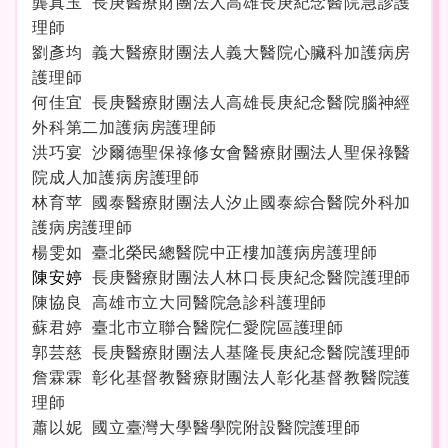
龔真玉 長庚醫療財團法人高雄長庚紀念醫院急診護
理師
劉彥均 義大醫療財團法人義大醫院心臟科加護病房
護理師
何佳宜
長庚醫療財團法人高雄長庚紀念醫院腦神經
外科第二加護病房
護理師
洪巧宴
沙爾德聖保祿修女會醫療財團法人聖保祿醫
院成人加護病房
護理師
林育苹
國泰醫療財團法人汐止國泰綜合醫院外科加
護病房
護理師
楊雯如
臺北榮民總醫院中正樓加護病房
護理師
陳安婷
長庚醫療財團法人林口長庚紀念醫院
護理師
陳協良
高雄市立大同醫院急診科護理師
蘇君婷
臺北市立聯合醫院仁愛院區護理師
郭芸慈
長庚醫療財團法人基隆長庚紀念醫院
護理師
詹霖霖
彰化基督教醫療財團法人彰化基督教醫院
護
理師
蕭以妮
國立臺灣大學醫學院附設醫院
護理師