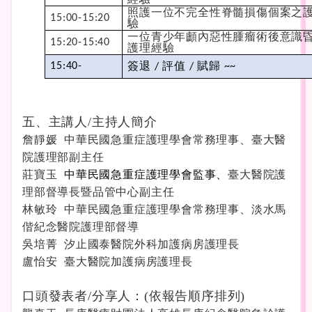
照護一位不完全性脊髓損傷個案之
15:00-15:20
驗
一位青少年顱內惡性腫瘤術後意識
15:20-15:40
護理經驗
簽退
評值
賦歸
15:40-
/
/
~~
五、主講人/主持人簡介
詹靜媛 中華民國急重症護理學會常務理事、臺大醫
院護理部副主任
莊寶玉
中華民國急重症護理學會監事、
臺大醫院護
理部督導長暨品管中心副主任
林敏玲 中華民國急重症護理學會常務理事、淡水馬
偕紀念醫院護理部督導
吳培菁 汐止國泰醫院外科加護病房護理長
盧怡安 臺大醫院加護病房護理長
口頭發表者/分享人：(依報告順序排列)