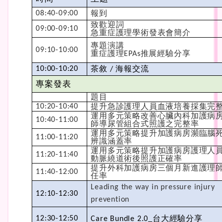
報到
08:40-09:00
致歡迎詞
09:00-09:10
急重症護理學術發表會簡介
專題演講
09:10-10:00
重症護理
推展經驗分享
EPAs
茶敘
海報交流
10:00-10:20
/
專案發表
題目
提升急診護理人員血液培養採集完
10:20-10:40
運用多元策略改善心臟內科加護病
10:40-11:00
師導尿管組合式照護之完整率
運用多元策略提升加護病房瀕臨腦
11:00-11:20
辨識涵蓋率
運用多元策略提升加護病房護理人
11:20-11:40
動脈繞道術後照護正確率
提升外科加護病房三個月新進護理
11:40-12:00
任率
Leading the way in pressure injury
12:10-12:30
prevention
台大經驗分享
12:30-12:50
Care Bundle 2.0_