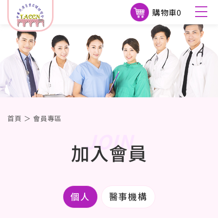
購物車
0
首頁
＞
會員專區
JOIN
加入會員
個人
醫事機構