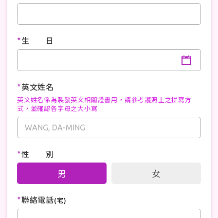
*
生 日
*
英文姓名
英文姓名係為製發英文相關證書用，請參考護照上之拼寫方
式，並確認各字母之大小寫
*
性 別
男
女
*
聯絡電話
(宅)