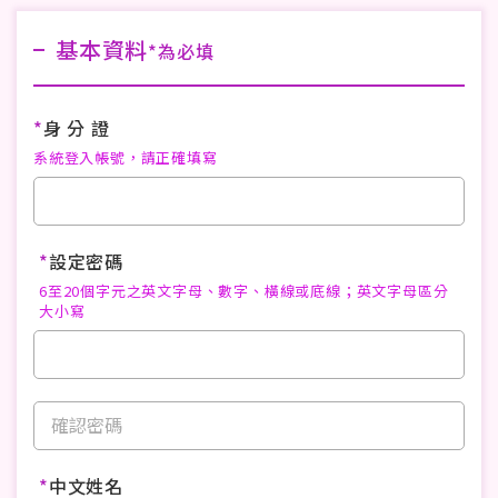
基本資料
*為必填
*
身 分 證
系統登入帳號，請正確填寫
*
設定密碼
6至20個字元之英文字母、數字、橫線或底線；英文字母區分
大小寫
*
中文姓名