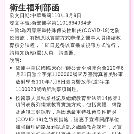
衛生福利部函
發文日期:中華民國110年8月9日
發文字號:衛部醫字第1101664934號
主旨:為因應嚴重特殊傳染性肺炎(COVID-19)之防
疫措施，有關原以實體方式辦理之醫事人員繼續教
育積分課程，自即日起得以直播或視訊方式進行，
請轉知所轄(屬)人員，請查照。
說明:
依據中華民國臨床心理師公會全國聯合會110年6
月21日臨全字第1100060號函及臺灣真善美醫事
放射學會110年7月8日臺真醫放學(道)字第
1100023號函所詢事項辦理。
按醫事人員執業登記及繼續教育辦法第14條第1
項附表所列繼續教育實施方式，包括實體、網路
及通訊三類課程，為因應嚴重特殊傳染性肺炎
(COVID-19)之防疫措施，請惠予宣導開課單位
加強辦理網路及雜誌通訊之繼續教育課程，另實