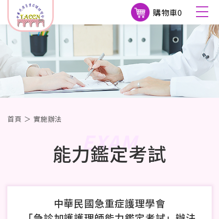
購物車
0
首頁
＞
實施辦法
EXAM
能力鑑定考試
中華民國急重症護理學會
「急診加護護理師能力鑑定考試」辦法