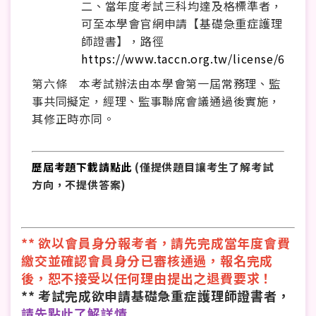
二、當年度考試三科均達及格標準者，
可至本學會官網申請【基礎急重症護理
師證書】，路徑
https://www.taccn.org.tw/license/6
第六條 本考試辦法由本學會第一屆常務理、監
事共同擬定，經理、監事聯席會議通過後實施，
其修正時亦同。
歷屆考題下載請點此
(僅提供題目讓考生了解考試
方向，不提供答案)
** 欲以會員身分報考者，請先完成當年度會費
繳交並確認會員身分已審核通過，報名完成
後，恕不接受以任何理由提出之退費要求！
** 考試完成欲申請基礎急重症護理師證書者，
請先點此了解詳情