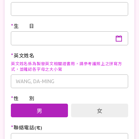
*
生 日
*
英文姓名
英文姓名係為製發英文相關證書用，請參考護照上之拼寫方
式，並確認各字母之大小寫
*
性 別
男
女
*
聯絡電話
(宅)