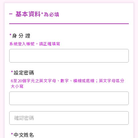
基本資料
*為必填
*
身 分 證
系統登入帳號，請正確填寫
*
設定密碼
6至20個字元之英文字母、數字、橫線或底線；英文字母區分
大小寫
*
中文姓名