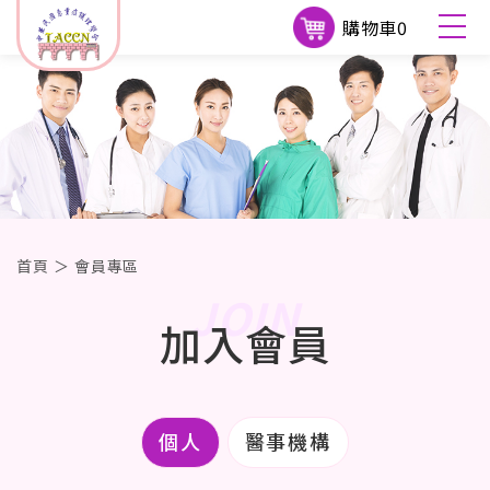
購物車
0
首頁
＞
會員專區
JOIN
加入會員
個人
醫事機構